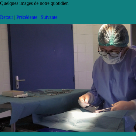
Quelques images de notre quotidien
Retour
|
Précédente
|
Suivante