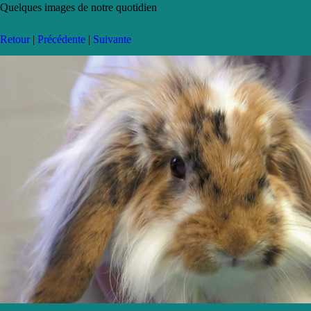
Quelques images de notre quotidien
Retour
|
Précédente
|
Suivante